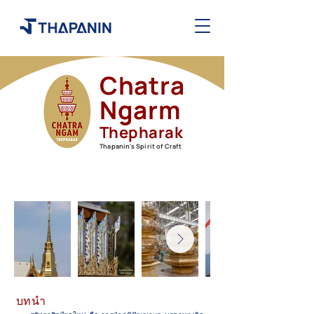
Chatra
Ngarm
Thepharak
Thapanin's Spirit of Craft
บทนำ