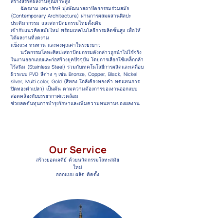
สร้างสรรค์ผลงานคุณภาพสูง
ฉัตรงาม เทพารักษ์ มุ่งพัฒนาสถาปัตยกรรมร่วมสมัย
(Contemporary Architecture) ผ่านการผสมผสานศิลปะ
ประติมากรรม และสถาปัตยกรรมไทยดั้งเดิม
เข้ากับแนวคิดสมัยใหม่ พร้อมเทคโนโลยีการผลิตขั้นสูง เพื่อให้
ได้ผลงานที่งดงาม
แข็งแรง ทนทาน และคงคุณค่าในระยะยาว
นวัตกรรมโลหะศิลปะสถาปัตยกรรมดังกล่าวถูกนำไปใช้จริง
ในงานออกแบบและก่อสร้างยุคปัจจุบัน โดยการเลือกใช้เหล็กกล้า
ไร้สนิม (Stainless Steel) ร่วมกับเทคโนโลยีการผลิตและเคลือบ
ผิวระบบ PVD สีต่าง ๆ เช่น Bronze, Copper, Black, Nickel
silver, Multi color, Gold (สีทอง ใกล้เคียงทองคำ ทดแทนการ
ปิดทองคำเปลว) เป็นต้น ตามความต้องการของงานออกแบบ
สอดคล้องกับบรรยากาศแวดล้อม
ช่วยลดต้นทุนการบำรุงรักษาและเพิ่มความทนทานของผลงาน
Our Service
สร้างยอดเจดีย์ ด้วยนวัตกรรมโลหะสมัย
ใหม่
ออกแบบ ผลิต ติดตั้ง