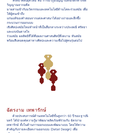
ศรัทธาศิลป์ยุคใหม่ คือ การนำภูมิปัญญาและมรดกทางจิต
วิญญาณจากอดีต
มาผสานเข้ากับนวัตกรรมและเทคโนโลยีด้านโลหะร่วมสมัย เพื่อ
ให้ผู้คนเข้าถึง
แก่นแท้ของคำสอนจากแต่ละศาสนาได้อย่างง่ายและลึกซึ้ง
กระบวนการออกแบบ
เชิงศิลปะสมัยใหม่ทำหน้าที่เป็นสื่อกลางระหว่างประเพณี ศรัทธา
และแรงบันดาลใจ
ร่วมสมัย ผลลัพธ์ที่ได้คือผลงานศาสนศิลป์ที่งดงาม ทันสมัย
พร้อมสืบทอดคุณค่าทางศิลปะและความเชื่อไปสู่คนรุ่นต่อไป
ฉัตรงาม เทพารักษ์
ด้วยประสบการณ์ด้านเทคโนโลยีขั้นสูงกว่า 60 ปี ของ ฐาปนิ
นทร์ ได้นำองค์ความรู้มาพัฒนาผลิตภัณฑ์ร่วมกับ ฉัตรงาม
เทพารักษ์ ทั้งในด้านการออกแบบและพัฒนาแบบ โดยให้ความ
สำคัญกับรายละเอียดงานออกแบบ (Detail Design) เพื่อ